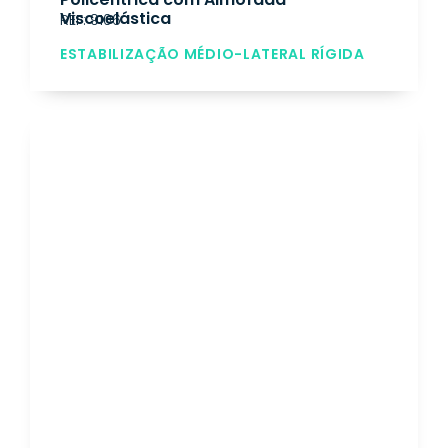
Viscoelástica
REF: 9106
ESTABILIZAÇÃO MÉDIO-LATERAL RÍGIDA