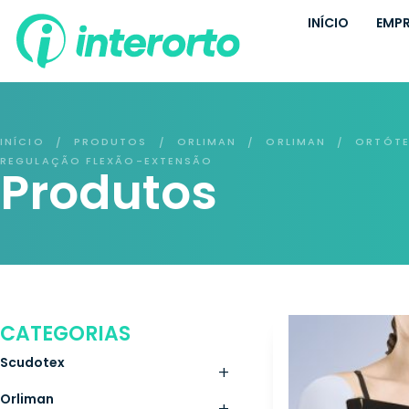
INÍCIO
EMP
INÍCIO
PRODUTOS
ORLIMAN
ORLIMAN
ORTÓTE
/
/
/
/
REGULAÇÃO FLEXÃO-EXTENSÃO
Produtos
CATEGORIAS
Scudotex
+
Orliman