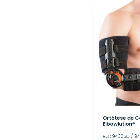
Ortótese de C
Elbowlution®
REF: 94305D / 9