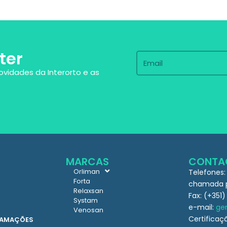
ter
ovidades da Interorto e as
MARCAS
CONTA
Orliman
Telefones:
Forta
chamada pa
Relaxsan
Fax: (+351)
Systam
e-mail:
ger
Venosan
Certificaç
CLAMAÇÕES