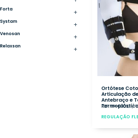
+
Forta
+
Systam
+
Venosan
+
Relaxsan
+
Ortótese Cot
Articulação d
Antebraço e T
Termoplástic
REF: TP-6301D / T
REGULAÇÃO FL