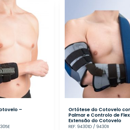
otovelo –
Ortótese do Cotovelo co
Palmar e Controlo de Fle
Extensão do Cotovelo
4305E
REF: 94301D / 94301I