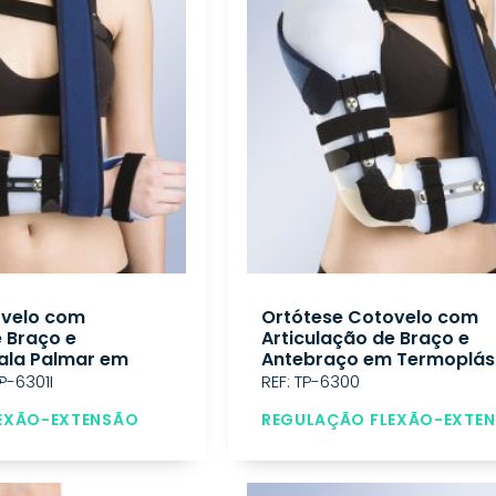
ovelo com
Ortótese Cotovelo com
e Braço e
Articulação de Braço e
ala Palmar em
Antebraço em Termoplás
o
P-6301I
REF: TP-6300
EXÃO-EXTENSÃO
REGULAÇÃO FLEXÃO-EXTE