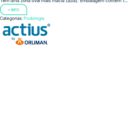
Tem uma zona oval mais macia (azul). Embalagem contém 1...
+ INFO
Categorias:
Podologia