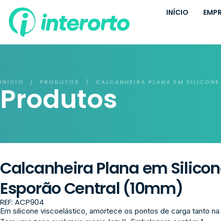
INÍCIO
EMP
INÍCIO
PRODUTOS
CALCANHEIRA PLANA EM SILICONE
/
/
Produtos
Calcanheira Plana em Silico
Esporão Central (10mm)
REF: ACP904
Em silicone viscoelástico, amortece os pontos de carga tanto na