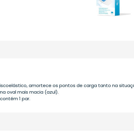
viscoelástico, amortece os pontos de carga tanto na situa
a oval mais macia (azul).
ontém 1 par.