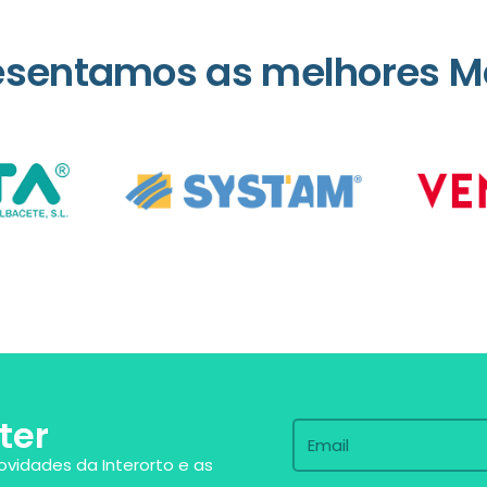
esentamos as melhores M
ter
ovidades da Interorto e as