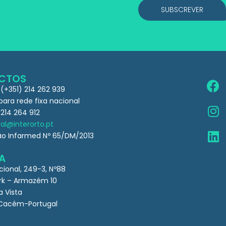
SUBSCREVER
CTOS
 (+351) 214 262 939
ra rede fixa nacional
 214 264 912
al@interorto.pt
ão Infarmed Nº 65/DM/2013
A
cional, 249-3, Nº88
k – Armazém 10
a Vista
Cacém-Portugal