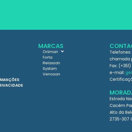
MARCAS
CONTA
Orliman
Telefones:
Forta
chamada pa
Relaxsan
Fax: (+351)
Systam
e-mail:
ger
Venosan
Certificaç
CLAMAÇÕES
PRIVACIDADE
MORAD
Estrada Na
Cacém Par
Alto da Bel
2735-307 