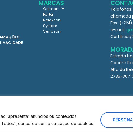
MARCAS
CONTA
Orliman
Telefones:
Forta
chamada pa
Relaxsan
Fax: (+351)
Systam
e-mail:
ger
Venosan
Certificaç
CLAMAÇÕES
PRIVACIDADE
MORAD
Estrada Na
Cacém Par
Alto da Bel
2735-307 
ção, apresentar anúncios ou conteúdos
PERSONA
ar Todos", concorda com a utilização de cookies.