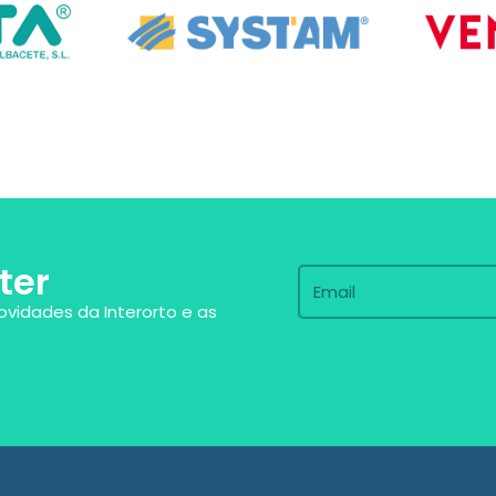
ter
ovidades da Interorto e as