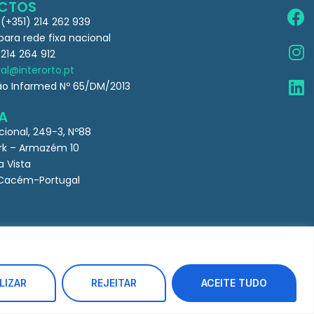
CTOS
 (+351) 214 262 939
ra rede fixa nacional
 214 264 912
al@interorto.pt
ão Infarmed Nº 65/DM/2013
A
cional, 249-3, Nº88
k – Armazém 10
a Vista
Cacém-Portugal
LIZAR
REJEITAR
ACEITE TUDO