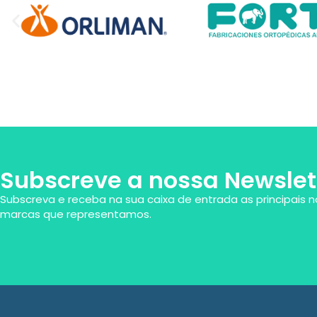
Subscreve a nossa Newslet
Subscreva e receba na sua caixa de entrada as principais n
marcas que representamos.