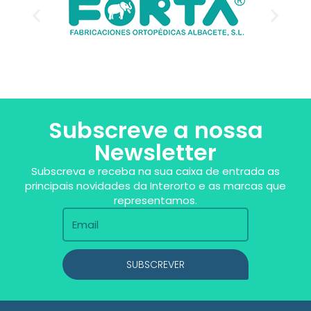
Subscreve a nossa
Newsletter
Subscreva e receba na sua caixa de entrada as
principais novidades da Interorto e as marcas que
representamos.
SUBSCREVER