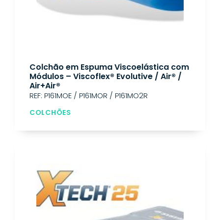
Colchão em Espuma Viscoelástica com
Módulos – Viscoflex® Evolutive / Air® /
Air+Air®
REF: P161MOE / P161MOR / P161MO2R
COLCHÕES