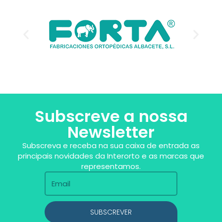
Subscreve a nossa
Newsletter
Subscreva e receba na sua caixa de entrada as
principais novidades da Interorto e as marcas que
representamos.
SUBSCREVER