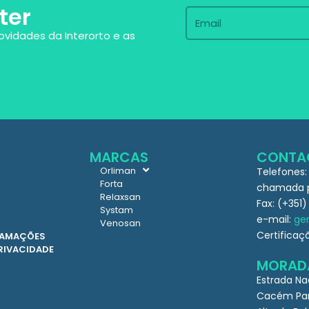
ter
ovidades da Interorto e as
MARCAS
CONTA
Orliman
Telefones:
Forta
chamada pa
Relaxsan
Fax: (+351)
Systam
e-mail:
ger
Venosan
Certificaç
CLAMAÇÕES
PRIVACIDADE
MORAD
Estrada Na
Cacém Par