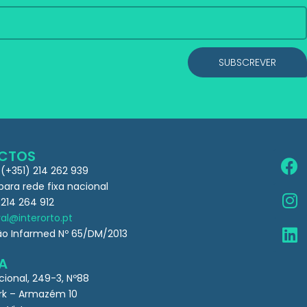
SUBSCREVER
CTOS
 (+351) 214 262 939
ra rede fixa nacional
 214 264 912
al@interorto.pt
ão Infarmed Nº 65/DM/2013
A
cional, 249-3, Nº88
k – Armazém 10