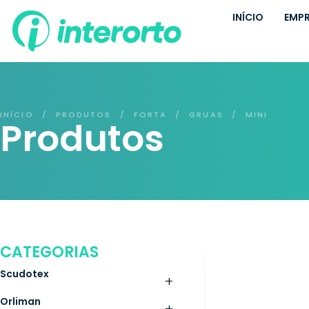
INÍCIO
EMP
INÍCIO
PRODUTOS
FORTA
GRUAS
MINI
/
/
/
/
Produtos
CATEGORIAS
Scudotex
+
Orliman