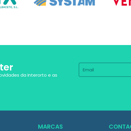
ter
ovidades da Interorto e as
MARCAS
CONTA