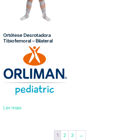
Ortótese Desrotadora
Tibiofemoral – Bilateral
Ler mais
1
2
3
→