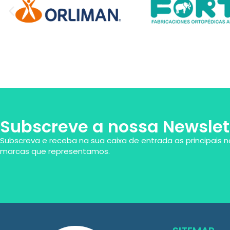
Subscreve a nossa Newslet
Subscreva e receba na sua caixa de entrada as principais n
marcas que representamos.