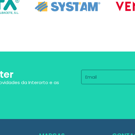
ter
ovidades da Interorto e as