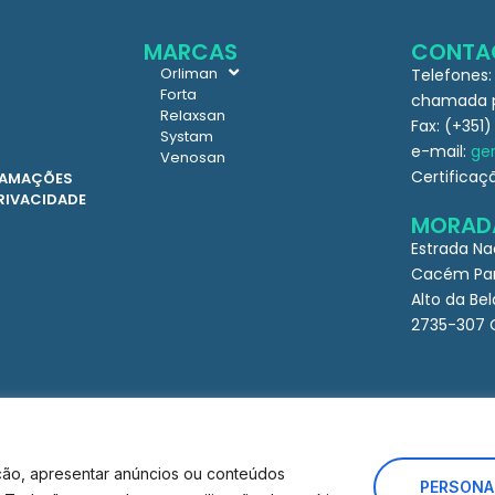
MARCAS
CONTA
Orliman
Telefones:
Forta
chamada pa
Relaxsan
Fax: (+351)
Systam
e-mail:
ger
Venosan
Certificaç
CLAMAÇÕES
PRIVACIDADE
MORAD
Estrada Na
Cacém Par
Alto da Bel
2735-307 
ção, apresentar anúncios ou conteúdos
PERSONA