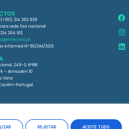
CTOS
 (+351) 214 262 939
ra rede fixa nacional
 214 264 912
al@interorto.pt
ão Infarmed Nº 65/DM/2013
A
cional, 249-3, Nº88
k – Armazém 10
a Vista
Cacém-Portugal
LIZAR
REJEITAR
ACEITE TUDO