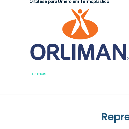
Ortótese para Úmero em Termoplástico
Ler mais
Repr