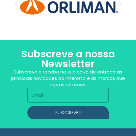
Subscreve a nossa
Newsletter
Subscreva e receba na sua caixa de entrada as
principais novidades da Interorto e as marcas que
representamos.
SUBSCREVER