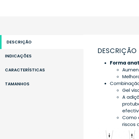
DESCRIÇÃO
DESCRIÇÃO
INDICAÇÕES
Forma ana
Aument
CARACTERÍSTICAS
Melhora
Combinaçã
TAMANHOS
Gel vis
A adiç
protub
efectiv
Como a
riscos 