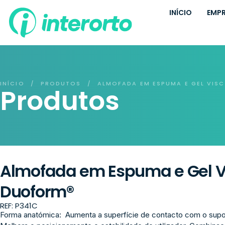
INÍCIO
EMP
INÍCIO
PRODUTOS
ALMOFADA EM ESPUMA E GEL VIS
/
/
Produtos
Almofada em Espuma e Gel Vi
Duoform®
REF: P341C
Forma anatómica: Aumenta a superfície de contacto com o supor