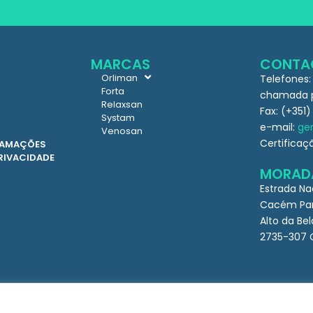
MARCAS
CONTA
Orliman
Telefones:
Forta
chamada pa
Relaxsan
Fax: (+351)
Systam
e-mail:
ger
Venosan
Certificaç
CLAMAÇÕES
PRIVACIDADE
MORAD
Estrada Na
Cacém Par
Alto da Bel
2735-307 