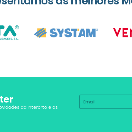
esentamos as melhores M
ter
ovidades da Interorto e as