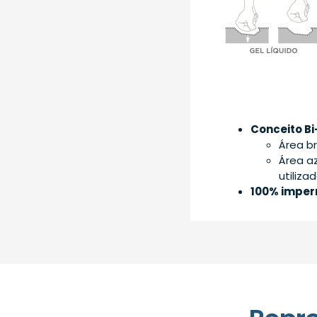
Conceito B
Área b
Área a
utilizad
100% imper