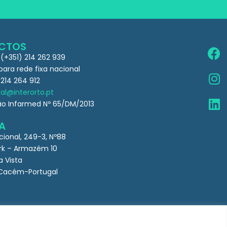
CTOS
 (+351) 214 262 939
ra rede fixa nacional
 214 264 912
al@interorto.pt
ão Infarmed Nº 65/DM/2013
A
cional, 249-3, Nº88
k – Armazém 10
a Vista
Cacém-Portugal