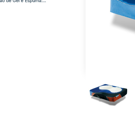
ão de Gel e Espuma:...