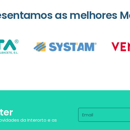
esentamos as melhores M
ter
ovidades da Interorto e as