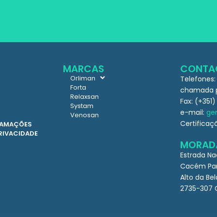
MARCAS
CONTA
Orliman
Telefones:
Forta
chamada pa
Relaxsan
Fax: (+351)
Systam
e-mail:
ger
Venosan
Certificaç
CLAMAÇÕES
PRIVACIDADE
MORAD
Estrada Na
Cacém Par
Alto da Bel
2735-307 