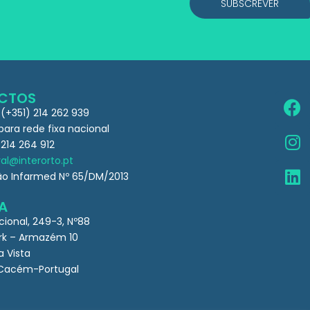
SUBSCREVER
CTOS
 (+351) 214 262 939
ra rede fixa nacional
 214 264 912
al@interorto.pt
ão Infarmed Nº 65/DM/2013
A
cional, 249-3, Nº88
k – Armazém 10
a Vista
Cacém-Portugal