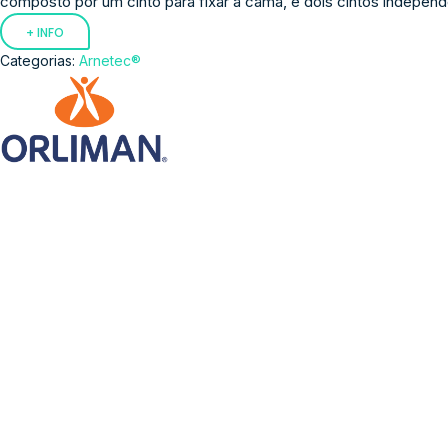
composto por um cinto para fixar à cama, e dois cintos independ
+ INFO
Categorias:
Arnetec®