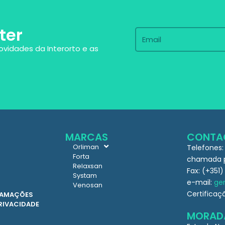
ter
ovidades da Interorto e as
MARCAS
CONTA
Orliman
Telefones:
Forta
chamada pa
Relaxsan
Fax: (+351)
Systam
e-mail:
ger
Venosan
Certificaç
CLAMAÇÕES
PRIVACIDADE
MORAD