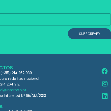
SUBSCREVER
CTOS
 (+351) 214 262 939
ra rede fixa nacional
 214 264 912
al@interorto.pt
ão Infarmed Nº 65/DM/2013
A