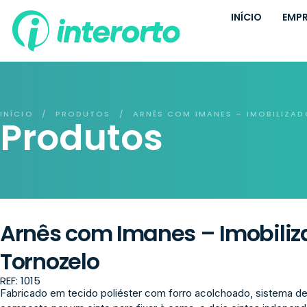
INÍCIO
EMP
INÍCIO
PRODUTOS
ARNÊS COM IMANES – IMOBILIZA
/
/
Produtos
Arnês com Imanes – Imobiliz
Tornozelo
REF: 1015
Fabricado em tecido poliéster com forro acolchoado, sistema 