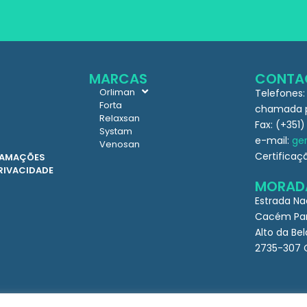
MARCAS
CONTA
Orliman
Telefones:
Forta
chamada pa
Relaxsan
Fax: (+351)
Systam
e-mail:
ger
Venosan
Certificaç
CLAMAÇÕES
PRIVACIDADE
MORAD
Estrada Na
Cacém Par
Alto da Bel
2735-307 