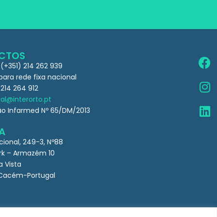
CTOS
 (+351) 214 262 939
ra rede fixa nacional
 214 264 912
al@interorto.pt
ão Infarmed Nº 65/DM/2013
A
cional, 249-3, Nº88
k – Armazém 10
a Vista
Cacém-Portugal