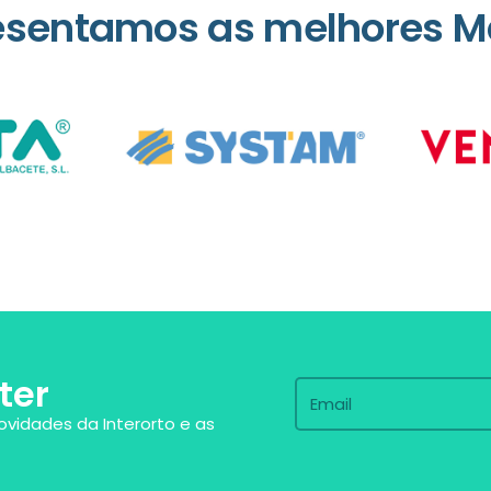
esentamos as melhores M
ter
ovidades da Interorto e as