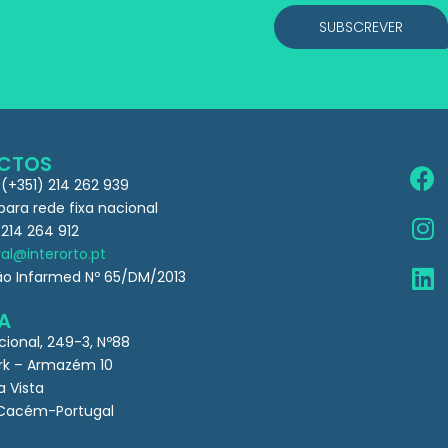
SUBSCREVER
CTOS
 (+351) 214 262 939
ra rede fixa nacional
 214 264 912
al@interorto.pt
ão Infarmed Nº 65/DM/2013
A
cional, 249-3, Nº88
k – Armazém 10
a Vista
Cacém-Portugal