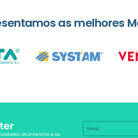
esentamos as melhores M
ter
ovidades da Interorto e as