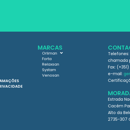
MARCAS
CONTA
Orliman
Telefones:
Forta
chamada pa
Relaxsan
Fax: (+351)
Systam
e-mail:
ger
Venosan
Certificaç
CLAMAÇÕES
PRIVACIDADE
MORAD
Estrada Na
Cacém Par
Alto da Bel
2735-307 