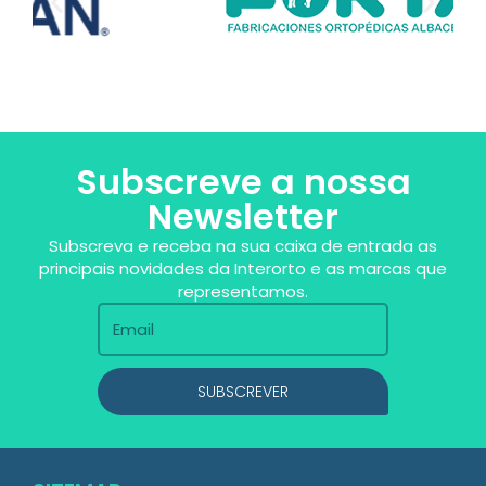
Subscreve a nossa
Newsletter
Subscreva e receba na sua caixa de entrada as
principais novidades da Interorto e as marcas que
representamos.
SUBSCREVER