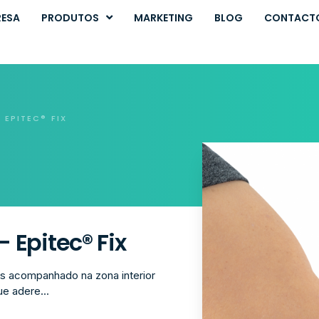
RESA
PRODUTOS
MARKETING
BLOG
CONTACT
 EPITEC® FIX
 Epitec® Fix
os acompanhado na zona interior
e adere...