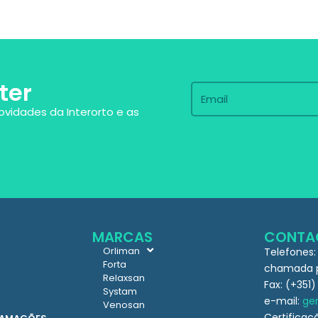
ter
ovidades da Interorto e as
MARCAS
CONTA
Orliman
Telefones:
Forta
chamada pa
Relaxsan
Fax: (+351)
Systam
e-mail:
ger
Venosan
Certificaç