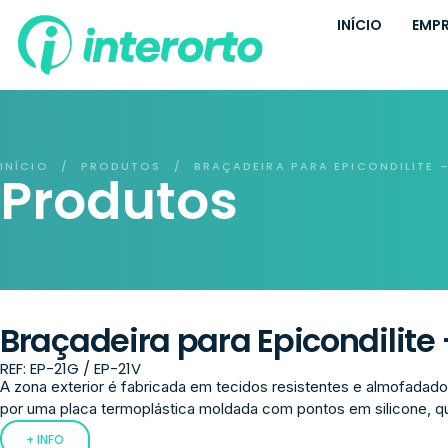
INÍCIO
EMP
INÍCIO
PRODUTOS
BRAÇADEIRA PARA EPICONDILITE –
/
/
Produtos
Braçadeira para Epicondilite –
REF: EP-21G / EP-21V
A zona exterior é fabricada em tecidos resistentes e almofadad
por uma placa termoplástica moldada com pontos em silicone, qu
+ INFO