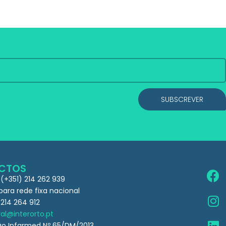
SUBSCREVER
CTOS
 (+351) 214 262 939
ra rede fixa nacional
 214 264 912
al@interorto.pt
ão Infarmed Nº 65/DM/2013