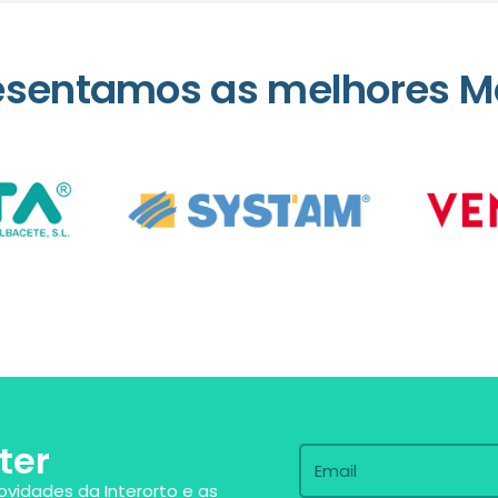
esentamos as melhores M
ter
ovidades da Interorto e as