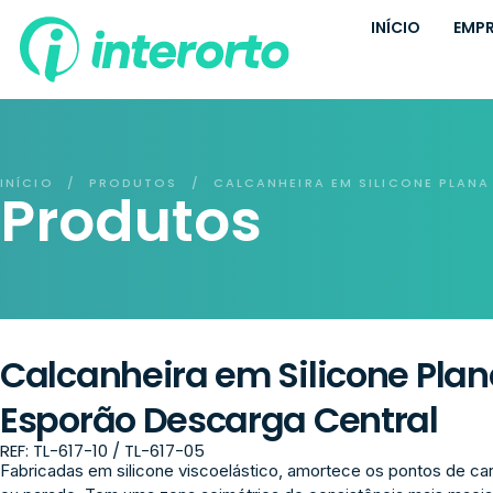
INÍCIO
EMP
INÍCIO
PRODUTOS
CALCANHEIRA EM SILICONE PLAN
/
/
Produtos
Calcanheira em Silicone Pla
Esporão Descarga Central
REF: TL-617-10 / TL-617-05
Fabricadas em silicone viscoelástico, amortece os pontos de ca