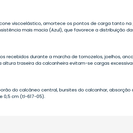
licone viscoelástico, amortece os pontos de carga tanto 
sistência mais macia (Azul), que favorece a distribuição d
s recebidos durante a marcha de tornozelos, joelhos, an
 a altura traseira da calcanheira evitam-se cargas excessiva
orão do calcâneo central, bursites do calcanhar, absorção
e 0,5 cm (tl-617-05).