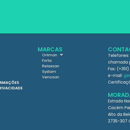
MARCAS
CONTA
Orliman
Telefones:
Forta
chamada pa
Relaxsan
Fax: (+351)
Systam
e-mail:
ger
Venosan
Certificaç
CLAMAÇÕES
PRIVACIDADE
MORAD
Estrada Na
Cacém Par
Alto da Bel
2735-307 