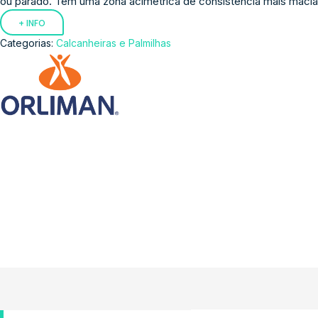
ou parado. Tem uma zona acimétrica de consistência mais macia (
+ INFO
Categorias:
Calcanheiras e Palmilhas