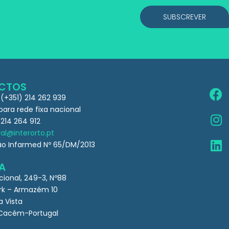
SUBSCREVER
CTOS
 (+351) 214 262 939
ra rede fixa nacional
 214 264 912
al@interorto.pt
ão Infarmed Nº 65/DM/2013
A
cional, 249-3, Nº88
k – Armazém 10
a Vista
Cacém-Portugal