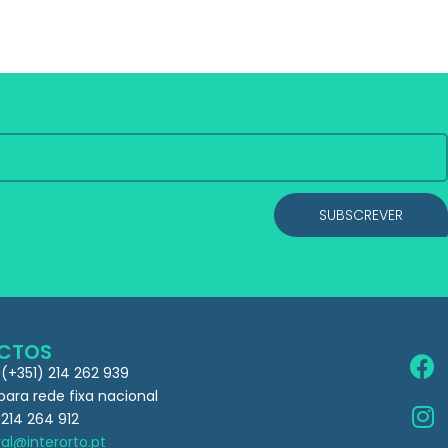
SUBSCREVER
CTOS
 (+351) 214 262 939
ra rede fixa nacional
 214 264 912
al@interorto.pt