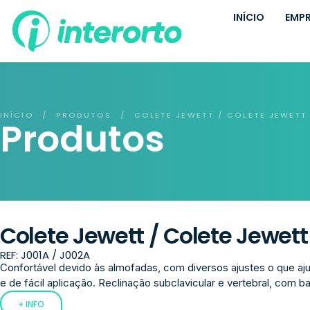
INÍCIO
EMP
INÍCIO
PRODUTOS
COLETE JEWETT / COLETE JEWET
/
/
Produtos
Colete Jewett / Colete Jewett
REF: J001A / J002A
Confortável devido às almofadas, com diversos ajustes o que a
e de fácil aplicação. Reclinação subclavicular e vertebral, com ba
+ INFO