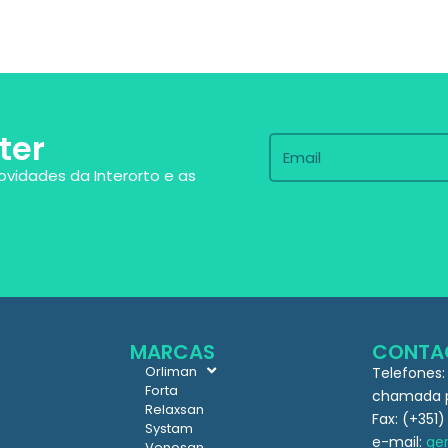
ter
ovidades da Interorto e as
MARCAS
CONTA
Orliman
Telefones:
Forta
chamada pa
Relaxsan
Fax: (+351)
Systam
e-mail:
ger
Venosan