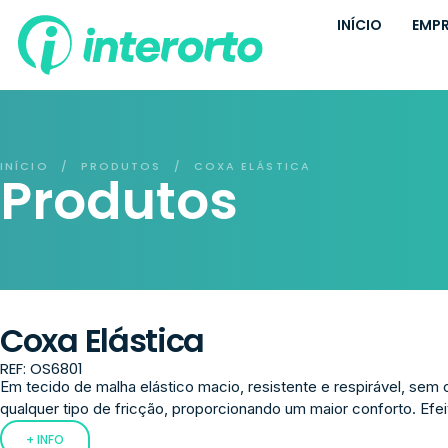
INÍCIO
EMP
INÍCIO
PRODUTOS
COXA ELÁSTICA
/
/
Produtos
Coxa Elástica
REF: OS6801
Em tecido de malha elástico macio, resistente e respirável, sem 
qualquer tipo de fricção, proporcionando um maior conforto. Efe
+ INFO