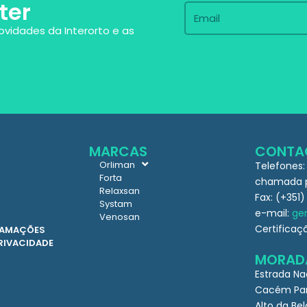
ter
ovidades da Interorto e as
MARCAS
CONTA
Orliman
Telefones:
Forta
chamada pa
Relaxsan
Fax: (+351)
Systam
e-mail:
ger
Venosan
Certificaç
CLAMAÇÕES
PRIVACIDADE
MORAD
Estrada Na
Cacém Par
Alto da Bel