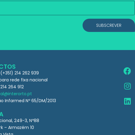
SUBSCREVER
CTOS
 (+351) 214 262 939
ra rede fixa nacional
 214 264 912
al@interorto.pt
ão Infarmed Nº 65/DM/2013
A
cional, 249-3, Nº88
k – Armazém 10
a Vista