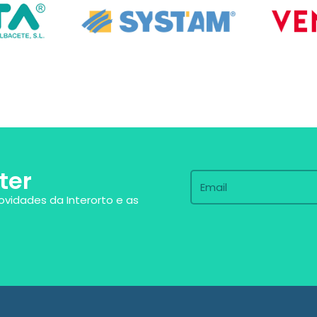
ter
ovidades da Interorto e as