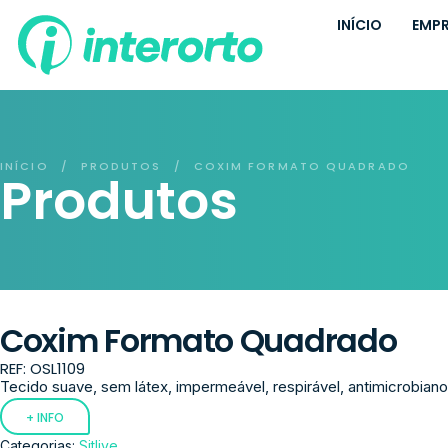
INÍCIO
EMP
INÍCIO
PRODUTOS
COXIM FORMATO QUADRADO
/
/
Produtos
Coxim Formato Quadrado
REF: OSL1109
Tecido suave, sem látex, impermeável, respirável, antimicrobiano
+ INFO
Categorias:
Sitlive