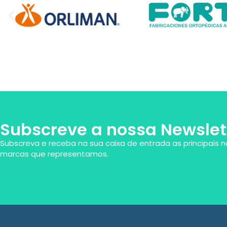
Subscreve a nossa Newslet
Subscreva e receba na sua caixa de entrada as principais n
marcas que representamos.