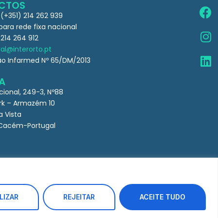
CTOS
 (+351) 214 262 939
ra rede fixa nacional
 214 264 912
al@interorto.pt
ão Infarmed Nº 65/DM/2013
A
cional, 249-3, Nº88
k – Armazém 10
a Vista
Cacém-Portugal
LIZAR
REJEITAR
ACEITE TUDO