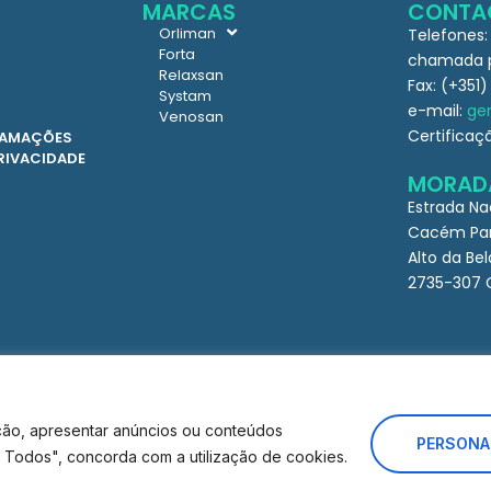
MARCAS
CONTA
Orliman
Telefones:
Forta
chamada pa
Relaxsan
Fax: (+351)
Systam
e-mail:
ger
Venosan
Certificaç
CLAMAÇÕES
PRIVACIDADE
MORAD
Estrada Na
Cacém Par
Alto da Bel
2735-307 
ção, apresentar anúncios ou conteúdos
PERSONA
ar Todos", concorda com a utilização de cookies.