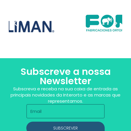
Subscreve a nossa
Newsletter
Subscreva e receba na sua caixa de entrada as
principais novidades da Interorto e as marcas que
representamos.
SUBSCREVER