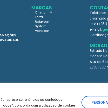
MARCAS
CONTA
Orliman
Telefones:
Forta
chamada pa
Relaxsan
Fax: (+351)
Systam
e-mail:
ger
Venosan
Certificaç
CLAMAÇÕES
PRIVACIDADE
MORAD
Estrada Na
Cacém Par
Alto da Bel
2735-307 
ção, apresentar anúncios ou conteúdos
PERSONA
ar Todos", concorda com a utilização de cookies.