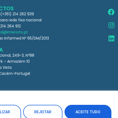
CTOS
 (+351) 214 262 939
ra rede fixa nacional
 214 264 912
al@interorto.pt
ão Infarmed Nº 65/DM/2013
A
cional, 249-3, Nº88
k – Armazém 10
a Vista
Cacém-Portugal
LIZAR
REJEITAR
ACEITE TUDO