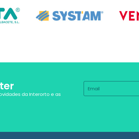
ter
ovidades da Interorto e as