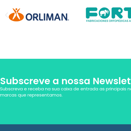
Subscreve a nossa Newslet
Subscreva e receba na sua caixa de entrada as principais n
marcas que representamos.