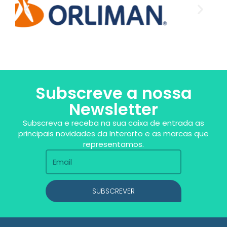
Subscreve a nossa
Newsletter
Subscreva e receba na sua caixa de entrada as
principais novidades da Interorto e as marcas que
representamos.
SUBSCREVER