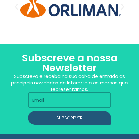
Subscreve a nossa
Newsletter
Subscreva e receba na sua caixa de entrada as
principais novidades da Interorto e as marcas que
representamos.
SUBSCREVER