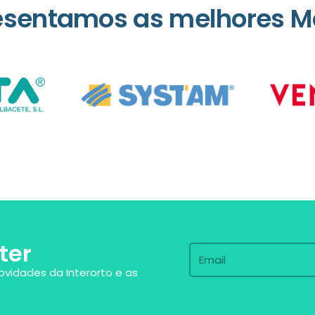
esentamos as melhores M
ter
ovidades da Interorto e as