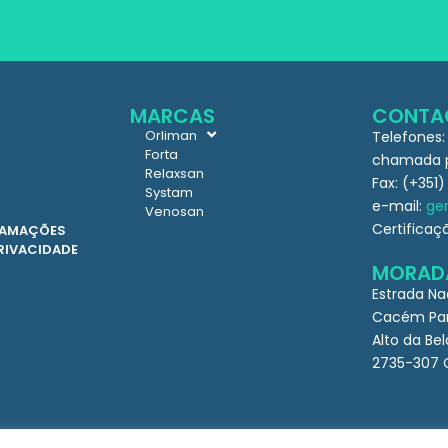
MARCAS
CONTA
Orliman
Telefones:
Forta
chamada pa
Relaxsan
Fax: (+351)
Systam
e-mail:
ger
Venosan
Certificaç
CLAMAÇÕES
PRIVACIDADE
MORAD
Estrada Na
Cacém Par
Alto da Bel
2735-307 