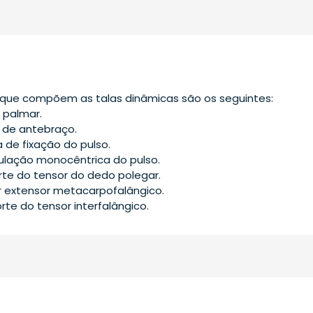
que compõem as talas dinâmicas são os seguintes:
 palmar.
 de antebraço.
a de fixação do pulso.
culação monocêntrica do pulso.
rte do tensor do dedo polegar.
or extensor metacarpofalângico.
rte do tensor interfalângico.