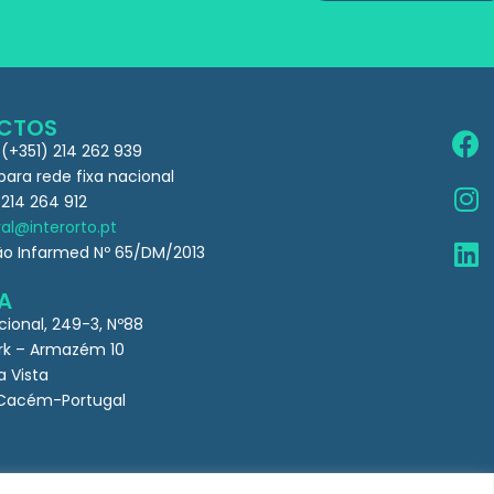
CTOS
 (+351) 214 262 939
ra rede fixa nacional
 214 264 912
al@interorto.pt
ão Infarmed Nº 65/DM/2013
A
cional, 249-3, Nº88
k – Armazém 10
a Vista
Cacém-Portugal