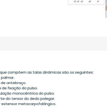
que compõem as talas dinâmicas são os seguintes:
 palmar.
 de antebraço.
a de fixação do pulso.
culação monocêntrica do pulso.
rte do tensor do dedo polegar.
or extensor metacarpofalângico.