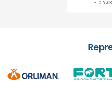
G. Supo
Repr