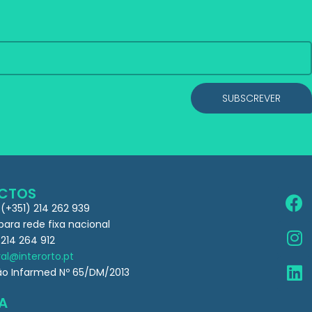
SUBSCREVER
CTOS
 (+351) 214 262 939
ra rede fixa nacional
 214 264 912
al@interorto.pt
ão Infarmed Nº 65/DM/2013
A