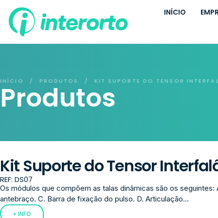
INÍCIO
EMP
INÍCIO
PRODUTOS
KIT SUPORTE DO TENSOR INTERFA
/
/
Produtos
Kit Suporte do Tensor Interfa
REF: DS07
Os módulos que compõem as talas dinâmicas são os seguintes: 
antebraço. C. Barra de fixação do pulso. D. Articulação...
+ INFO