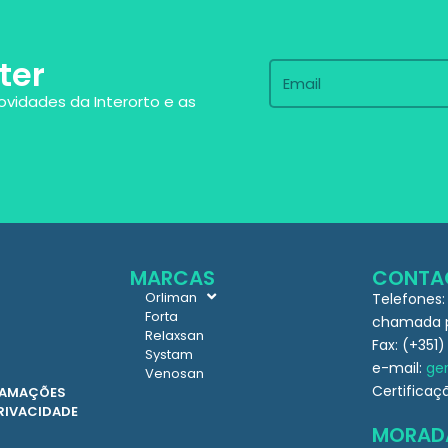
ter
ovidades da Interorto e as
MARCAS
CONTA
Orliman
Telefones:
Forta
chamada pa
Relaxsan
Fax: (+351)
Systam
e-mail:
ger
Venosan
Certificaç
CLAMAÇÕES
PRIVACIDADE
MORAD