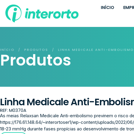
INÍCIO
EMP
INÍCIO
PRODUTOS
LINHA MEDICALE ANTI-EMBOLISM
/
/
Produtos
Linha Medicale Anti-Emboli
REF: M0370A
As meias Relaxsan Medicale Anti-embolismo previnem o risco 
https://176.61.148.64/~interortoser1/wp-content/uploads/2022/06/
18-23 mmHg durante fases propícias ao desenvolvimento de tromb