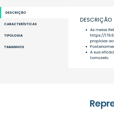
DESCRIÇÃO
DESCRIÇÃO
CARACTERÍSTICAS
As meias Re
https://176.
TIPOLOGIA
propícias 
Posteriormen
TAMANHOS
A sua efica
tornozelo.
Repr