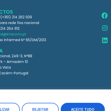
CTOS
 (+351) 214 262 939
ra rede fixa nacional
 214 264 912
al@interorto.pt
ão Infarmed Nº 65/DM/2013
A
cional, 249-3, Nº88
k – Armazém 10
a Vista
Cacém-Portugal
LIZAR
REJEITAR
ACEITE TUDO