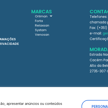
MARCAS
CONTA
Orliman
Telefones:
Forta
chamada pa
Relaxsan
Fax: (+351)
Systam
e-mail:
ger
Venosan
Certificaç
CLAMAÇÕES
PRIVACIDADE
MORAD
Estrada Na
Cacém Par
Alto da Bel
2735-307 
ção, apresentar anúncios ou conteúdos
PERSONA