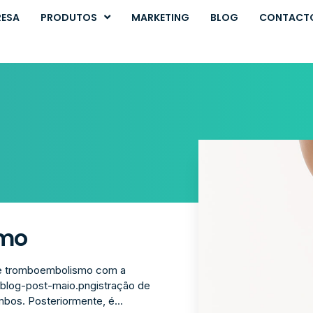
RESA
PRODUTOS
MARKETING
BLOG
CONTACT
O
smo
de tromboembolismo com a
blog-post-maio.pngistração de
os. Posteriormente, é...