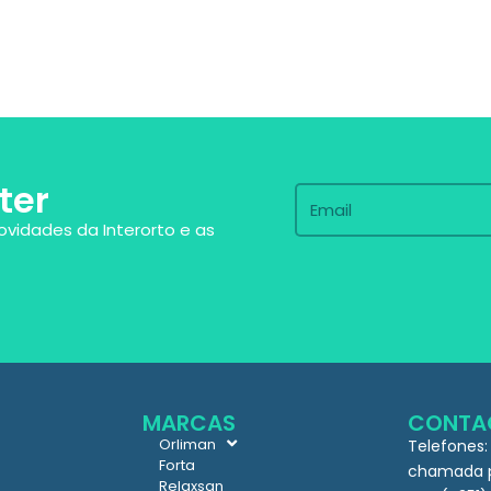
ter
ovidades da Interorto e as
MARCAS
CONTA
Orliman
Telefones:
Forta
chamada pa
Relaxsan