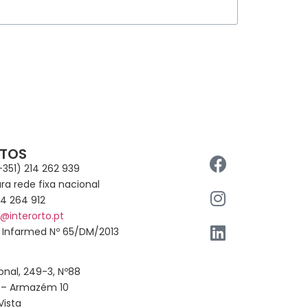
Subscrever
TOS
+351) 214 262 939
a rede fixa nacional
14 264 912
l@interorto.pt
o Infarmed Nº 65/DM/2013
onal, 249-3, Nº88
 – Armazém 10
Vista