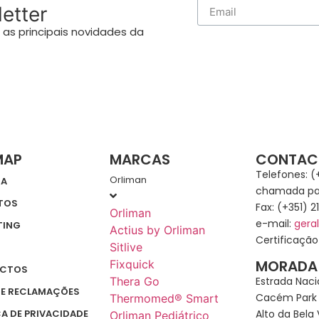
etter
as principais novidades da
MAP
MARCAS
CONTAC
Telefones: (
Orliman
SA
chamada par
TOS
Fax: (+351) 2
Orliman
e-mail:
gera
TING
Actius by Orliman
Certificaçã
Sitlive
MORADA
Fixquick
CTOS
Estrada Naci
Thera Go
DE RECLAMAÇÕES
Cacém Park
Thermomed® Smart
Alto da Bela 
CA DE PRIVACIDADE
Orliman Pediátrico