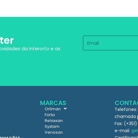
ter
ovidades da Interorto e as
MARCAS
CONTA
Orliman
Telefones:
Forta
chamada pa
Relaxsan
Fax: (+351)
Systam
e-mail:
ger
Venosan
Certificaç