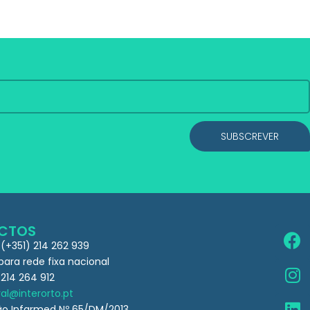
SUBSCREVER
CTOS
 (+351) 214 262 939
ra rede fixa nacional
 214 264 912
al@interorto.pt
ão Infarmed Nº 65/DM/2013