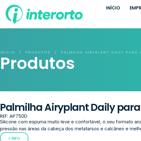
INÍCIO
EMP
INÍCIO
PRODUTOS
PALMILHA AIRYPLANT DAILY PARA 
/
/
Produtos
Palmilha Airyplant Daily para 
REF: AP750D
Silicone com espuma muito leve e confortável, o seu formato ana
pressão nas áreas da cabeça dos metatarsos e calcâneo e melho
+ INFO