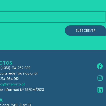
SUBSCREVER
CTOS
 (+351) 214 262 939
ra rede fixa nacional
 214 264 912
al@interorto.pt
ão Infarmed Nº 65/DM/2013
A
cional, 249-3, Nº88