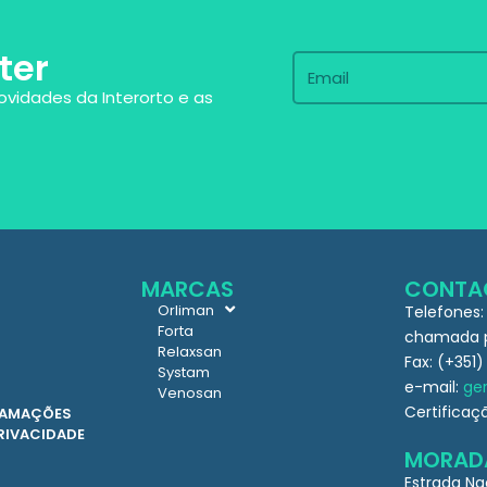
ter
ovidades da Interorto e as
MARCAS
CONTA
Orliman
Telefones:
Forta
chamada pa
Relaxsan
Fax: (+351)
Systam
e-mail:
ger
Venosan
Certificaç
CLAMAÇÕES
PRIVACIDADE
MORAD
Estrada Na