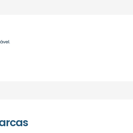
ável.
arcas