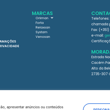
MARCAS
CONTA
Orliman
Telefones:
Forta
chamada pa
Relaxsan
Fax: (+351)
Systam
e-mail:
ger
Venosan
Certificaç
CLAMAÇÕES
PRIVACIDADE
MORAD
Estrada Na
Cacém Par
Alto da Bel
2735-307 
ção, apresentar anúncios ou conteúdos
PERSONA