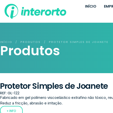
INÍCIO
EMP
INÍCIO
PRODUTOS
PROTETOR SIMPLES DE JOANETE
/
/
Produtos
Protetor Simples de Joanete
REF: GL-122
Fabricado em gel polímero viscoelástico extrafino não tóxico, reuti
Reduz a fricção, abrasão e irritação.
+ INFO