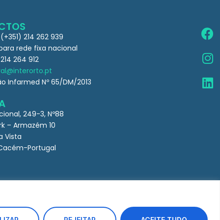
CTOS
 (+351) 214 262 939
ra rede fixa nacional
 214 264 912
al@interorto.pt
ão Infarmed Nº 65/DM/2013
A
cional, 249-3, Nº88
k – Armazém 10
a Vista
Cacém-Portugal
LIZAR
REJEITAR
ACEITE TUDO