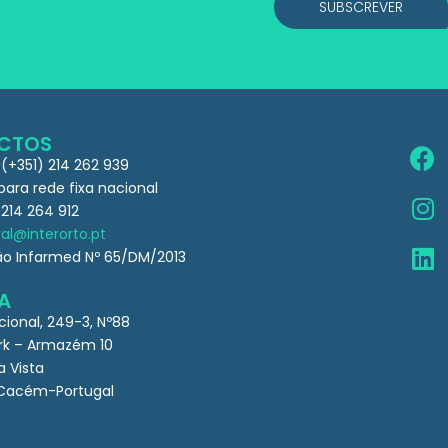
SUBSCREVER
CTOS
 (+351) 214 262 939
ra rede fixa nacional
 214 264 912
al@interorto.pt
ão Infarmed Nº 65/DM/2013
A
cional, 249-3, Nº88
k – Armazém 10
a Vista
Cacém-Portugal