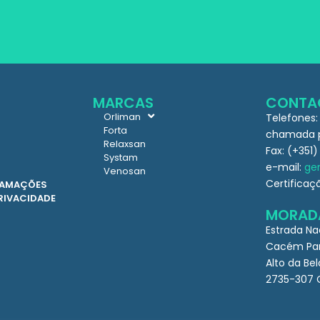
MARCAS
CONTA
Orliman
Telefones:
Forta
chamada pa
Relaxsan
Fax: (+351)
Systam
e-mail:
ger
Venosan
Certificaç
CLAMAÇÕES
PRIVACIDADE
MORAD
Estrada Na
Cacém Par
Alto da Bel
2735-307 