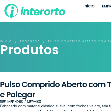
INÍCIO
EMP
INÍCIO
PRODUTOS
PULSO COMPRIDO ABERTO COM TA
/
/
Produtos
Pulso Comprido Aberto com T
e Polegar
REF: MFP-D80 / MFP-I80
Fabricado com material elástico suave, com fechos velcro, tala fl