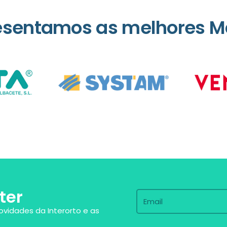
esentamos as melhores M
ter
ovidades da Interorto e as