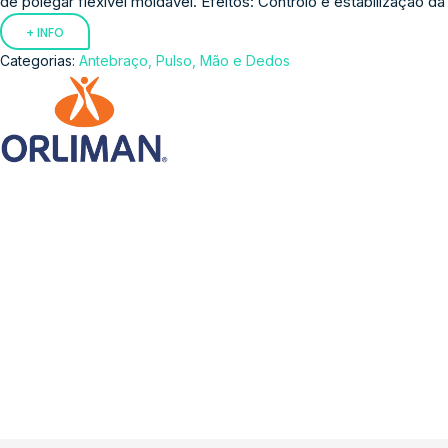
de polegar flexível moldável. Efeitos: Controlo e estabilização da 
+ INFO
Categorias:
Antebraço, Pulso, Mão e Dedos