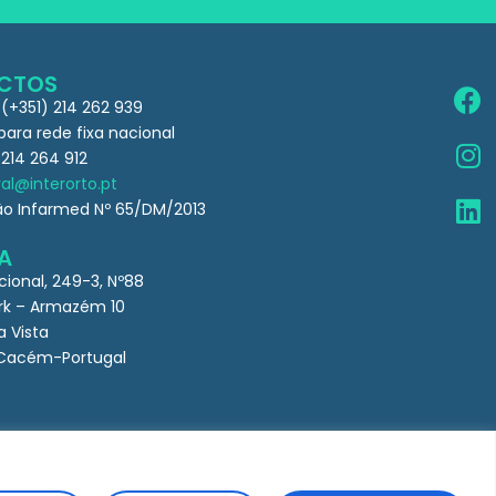
CTOS
 (+351) 214 262 939
ra rede fixa nacional
 214 264 912
al@interorto.pt
ão Infarmed Nº 65/DM/2013
A
cional, 249-3, Nº88
k – Armazém 10
a Vista
Cacém-Portugal