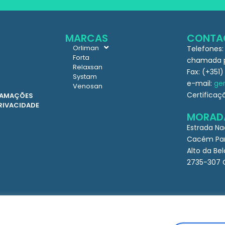
MARCAS
CONTA
Orliman
Telefones:
Forta
chamada pa
Relaxsan
Fax: (+351)
Systam
e-mail:
ger
Venosan
Certificaç
CLAMAÇÕES
PRIVACIDADE
MORAD
Estrada Na
Cacém Par
Alto da Bel
2735-307 