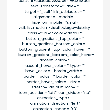
content/uploads/2020/06/TGO350.pdf”
text_transform=”” title=””
target=”_self” link_attributes=””
alignment=”” modal=””
hide_on_mobile=”small-
visibility,medium-visibility,large-visibility”
class=”” id=”” color=”default”
button_gradient_top_color=””
button_gradient_bottom_color=””
button_gradient_top_color_hover=””
button_gradient_bottom_color_hover=””
accent_color=””
accent_hover_color=”” type=””
bevel_color=”” border_width=””
border_radius=”” border_color=””
border_hover_color=”” size=””
stretch=”default” icon=””
icon_position=”left” icon_divider=”no”
animation_type=””
animation_direction=”left”
animation_speed=”0.3″