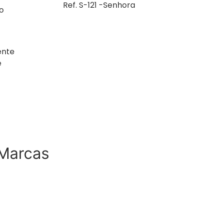
Ref. S-121 -Senhora
o
ente
e
Marcas