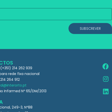
SUBSCREVER
CTOS
 (+351) 214 262 939
ra rede fixa nacional
 214 264 912
al@interorto.pt
ão Infarmed Nº 65/DM/2013
A
cional, 249-3, Nº88