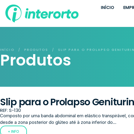
INÍCIO
EMP
INÍCIO
PRODUTOS
SLIP PARA O PROLAPSO GENITURI
/
/
Produtos
Slip para o Prolapso Genituri
REF: S-130
Composto por uma banda abdominal em elástico transpirável, c
desde a zona posterior do glúteo até à zona inferior do...
+ INFO