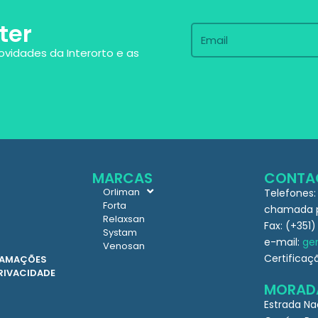
ter
ovidades da Interorto e as
MARCAS
CONTA
Orliman
Telefones:
Forta
chamada pa
Relaxsan
Fax: (+351)
Systam
e-mail:
ger
Venosan
Certificaç
CLAMAÇÕES
PRIVACIDADE
MORAD
Estrada Na