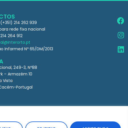
CTOS
 (+351) 214 262 939
ra rede fixa nacional
 214 264 912
al@interorto.pt
ão Infarmed Nº 65/DM/2013
A
cional, 249-3, Nº88
k – Armazém 10
a Vista
Cacém-Portugal