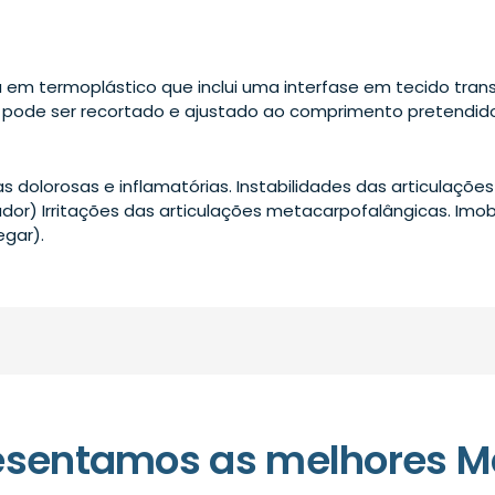
a em termoplástico que inclui uma interfase em tecido trans
pode ser recortado e ajustado ao comprimento pretendido
as dolorosas e inflamatórias. Instabilidades das articulaçõe
dor) Irritações das articulações metacarpofalângicas. Imo
egar).
esentamos as melhores M