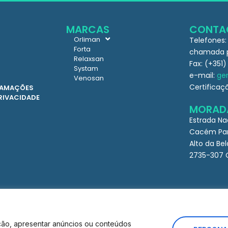
MARCAS
CONTA
Orliman
Telefones:
Forta
chamada pa
Relaxsan
Fax: (+351)
Systam
e-mail:
ger
Venosan
Certificaç
CLAMAÇÕES
PRIVACIDADE
MORAD
Estrada Na
Cacém Par
Alto da Bel
2735-307 
ção, apresentar anúncios ou conteúdos