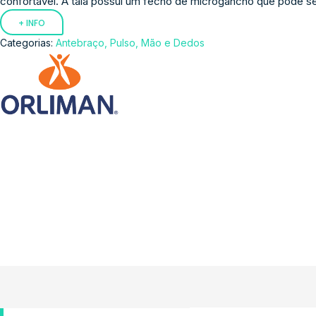
confortável. A tala possui um fecho de microgancho que pode ser
+ INFO
Categorias:
Antebraço, Pulso, Mão e Dedos