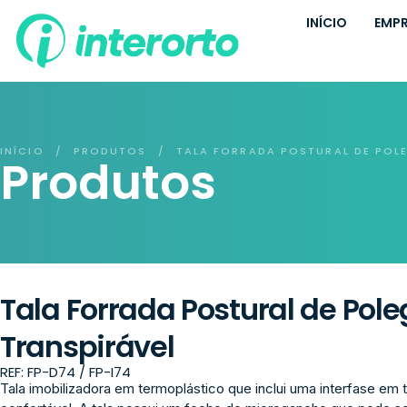
INÍCIO
EMP
INÍCIO
PRODUTOS
TALA FORRADA POSTURAL DE POL
/
/
Produtos
Tala Forrada Postural de Pole
Transpirável
REF: FP-D74 / FP-I74
Tala imobilizadora em termoplástico que inclui uma interfase em t