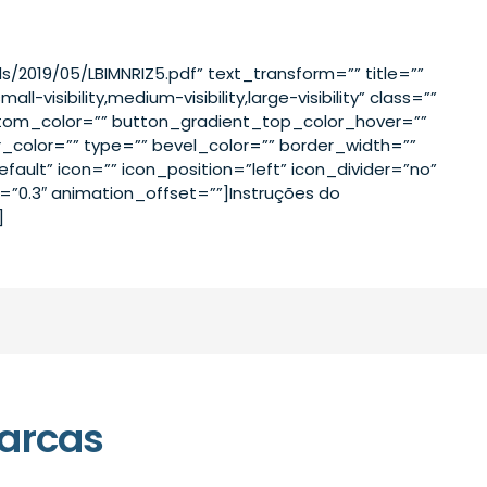
ds/2019/05/LBIMNRIZ5.pdf” text_transform=”” title=””
visibility,medium-visibility,large-visibility” class=””
ttom_color=”” button_gradient_top_color_hover=””
color=”” type=”” bevel_color=”” border_width=””
ault” icon=”” icon_position=”left” icon_divider=”no”
”0.3″ animation_offset=””]Instruções do
]
arcas