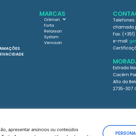
MARCAS
CONTA
Orliman
Telefones:
Forta
chamada pa
Relaxsan
Fax: (+351)
Systam
e-mail:
ger
Venosan
Certificaç
CLAMAÇÕES
PRIVACIDADE
MORAD
Estrada Na
Cacém Par
Alto da Bel
2735-307 
ção, apresentar anúncios ou conteúdos
PERSONA