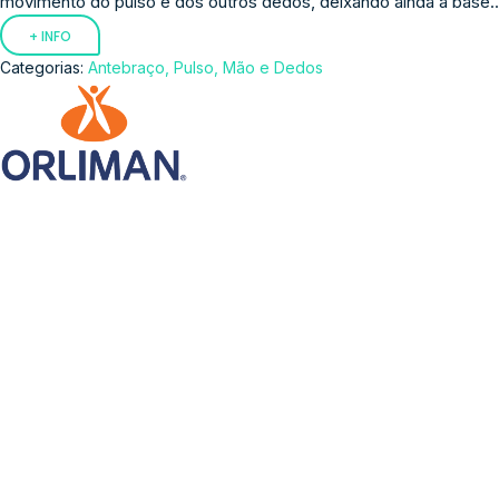
movimento do pulso e dos outros dedos, deixando ainda a base..
+ INFO
Categorias:
Antebraço, Pulso, Mão e Dedos