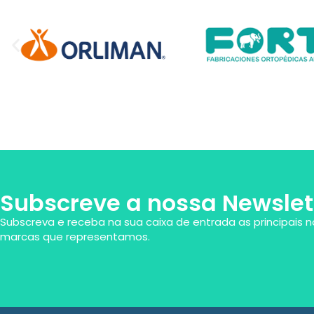
Subscreve a nossa Newslet
Subscreva e receba na sua caixa de entrada as principais n
marcas que representamos.