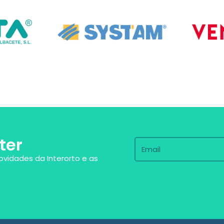
ter
ovidades da Interorto e as