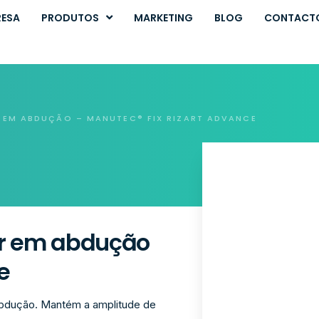
RESA
PRODUTOS
MARKETING
BLOG
CONTACT
R EM ABDUÇÃO – MANUTEC® FIX RIZART ADVANCE
ar em abdução
e
 abdução. Mantém a amplitude de