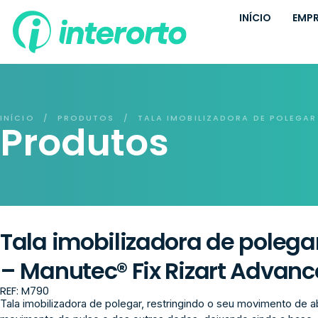
INÍCIO
EMP
INÍCIO
PRODUTOS
TALA IMOBILIZADORA DE POLEGA
/
/
Produtos
Tala imobilizadora de poleg
– Manutec® Fix Rizart Advanc
REF: M790
Tala imobilizadora de polegar, restringindo o seu movimento de