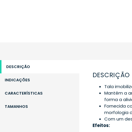
DESCRIÇÃO
DESCRIÇÃO
INDICAÇÕES
Tala imobili
Mantém a am
CARACTERÍSTICAS
forma a aliv
Fornecida c
TAMANHOS
morfologia do
Com um dese
Efeitos: