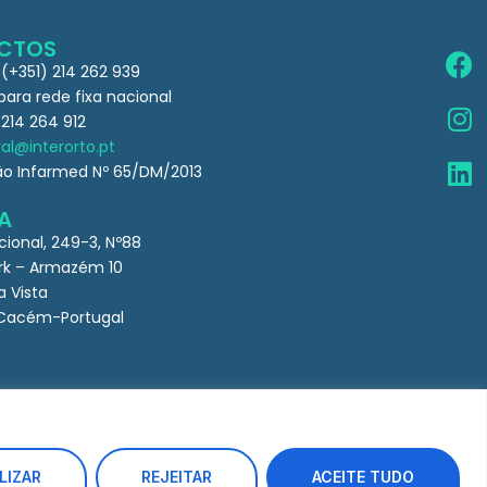
CTOS
 (+351) 214 262 939
ra rede fixa nacional
 214 264 912
al@interorto.pt
ão Infarmed Nº 65/DM/2013
A
cional, 249-3, Nº88
k – Armazém 10
a Vista
Cacém-Portugal
LIZAR
REJEITAR
ACEITE TUDO