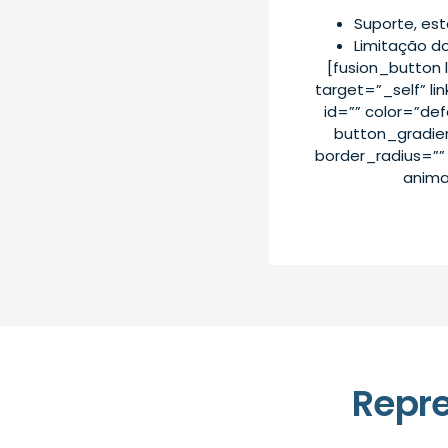
Suporte, est
Limitação d
[fusion_button 
target=”_self” lin
id=”” color=”de
button_gradie
border_radius=”” 
anima
Repr