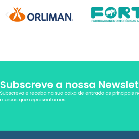
Subscreve a nossa Newslet
Subscreva e receba na sua caixa de entrada as principais n
marcas que representamos.