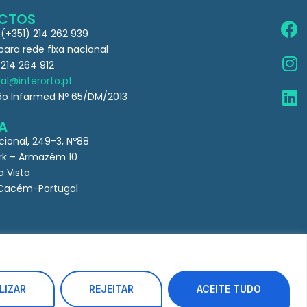
CTOS
 (+351) 214 262 939
ra rede fixa nacional
 214 264 912
al@interorto.pt
ão Infarmed Nº 65/DM/2013
A
cional, 249-3, Nº88
k – Armazém 10
a Vista
Cacém-Portugal
LIZAR
REJEITAR
ACEITE TUDO