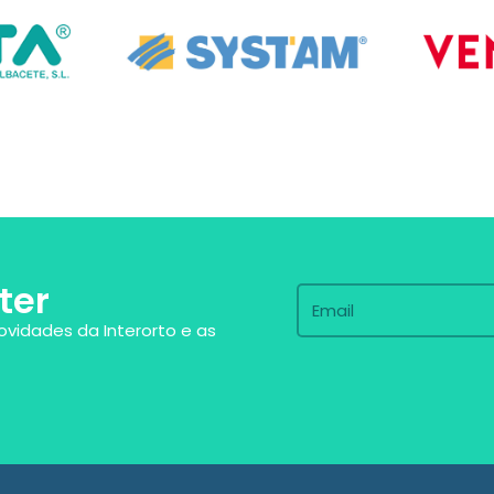
ter
ovidades da Interorto e as