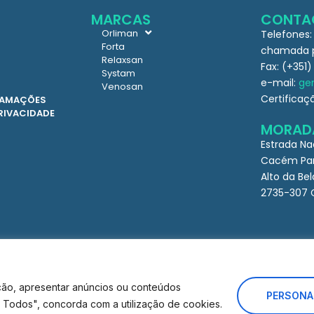
MARCAS
CONTA
Orliman
Telefones:
Forta
chamada pa
Relaxsan
Fax: (+351)
Systam
e-mail:
ger
Venosan
Certificaç
CLAMAÇÕES
PRIVACIDADE
MORAD
Estrada Na
Cacém Par
Alto da Bel
2735-307 
ção, apresentar anúncios ou conteúdos
PERSONA
ar Todos", concorda com a utilização de cookies.