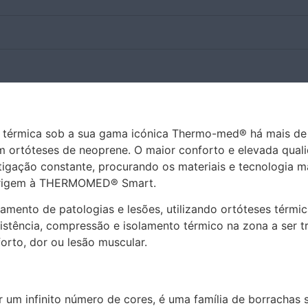
 térmica sob a sua gama icónica Thermo-med® há mais de
 ortóteses de neoprene. O maior conforto e elevada qual
igação constante, procurando os materiais e tecnologia mai
o origem à THERMOMED® Smart.
mento de patologias e lesões, utilizando ortóteses térmi
esistência, compressão e isolamento térmico na zona a ser
orto, dor ou lesão muscular.
um infinito número de cores, é uma família de borrachas s