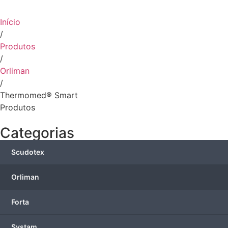
Início
/
Produtos
/
Orliman
/
Thermomed® Smart
Produtos
Categorias
Scudotex
Orliman
Forta
Systam