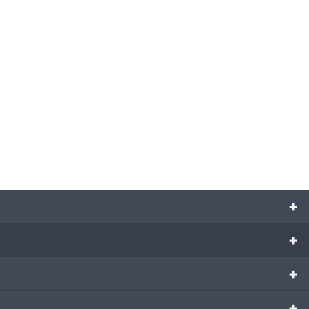
+
+
+
+