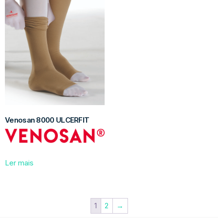
Venosan 8000 ULCERFIT
Ler mais
1
2
→