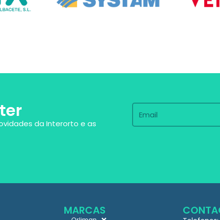
ter
ovidades da Interorto e as
MARCAS
CONTA
Orliman