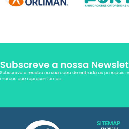
Subscreve a nossa Newslet
Subscreva e receba na sua caixa de entrada as principais n
marcas que representamos.
SITEMAP
EMPRESA