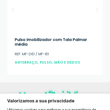
Pulso Imobilizador com Tala Palmar
média
REF: MF-D61 / MF-I61
ANTEBRAÇO, PULSO, MÃO E DEDOS
Encontre Produtos
Valorizamos a sua privacidade
Utilizamos cookies para melhorar a sua experiência de