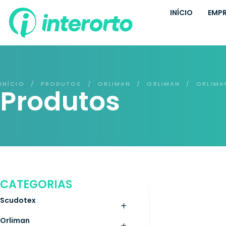
INÍCIO
EMP
INÍCIO
PRODUTOS
ORLIMAN
ORLIMAN
ORLIMA
/
/
/
/
Produtos
CATEGORIAS
Scudotex
+
Orliman