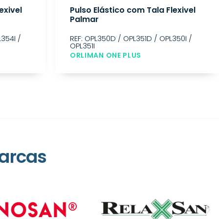
exivel
Pulso Elástico com Tala Flexivel
Palmar
354I /
REF: OPL350D / OPL351D / OPL350I /
OPL351I
ORLIMAN ONE PLUS
arcas