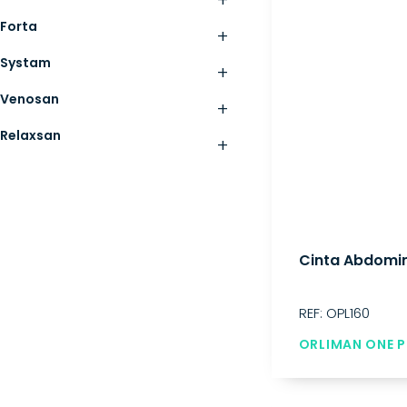
+
Forta
+
Systam
+
Venosan
+
Relaxsan
+
Cinta Abdomi
REF: OPL160
ORLIMAN ONE P