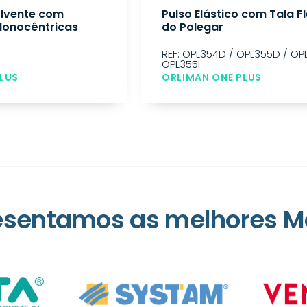
olvente com
Pulso Elástico com Tala Fl
Monocêntricas
do Polegar
REF: OPL354D / OPL355D / OPL
OPL355I
LUS
ORLIMAN ONE PLUS
esentamos as melhores M