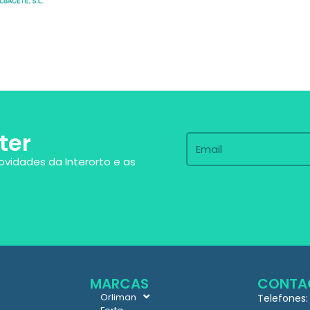
ter
ovidades da Interorto e as
MARCAS
CONTA
Orliman
Telefones: