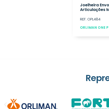
Joelheira Env
Articulações 
REF: OPL484
ORLIMAN ONE P
Repr